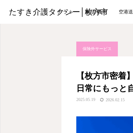
ブログ
保険外サービス
たすき介護タクシー│枚方市
チ ラ シ
搬 送 機 材
空港送
保険外サービス
【枚方市密着
日常にもっと
2025.05.19
2026.02.15