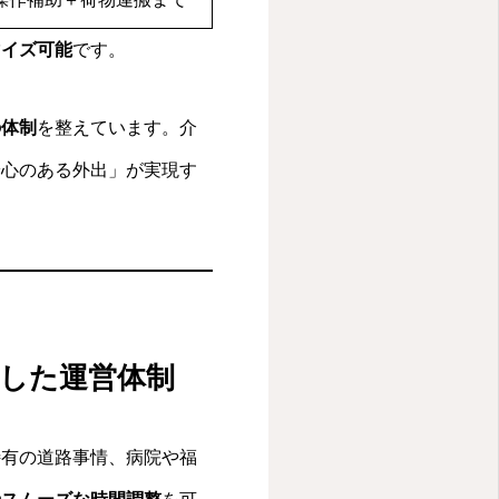
マイズ可能
です。
の体制
を整えています。介
安心のある外出」が実現す
知した運営体制
特有の道路事情、病院や福