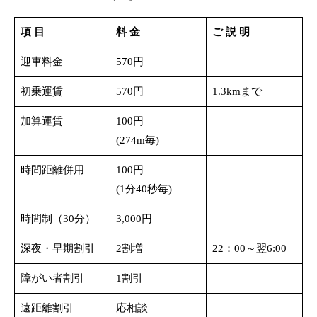
たすきについて
項 目
料 金
ご 説 明
迎車料金
570円
初乗運賃
570円
1.3kmまで
加算運賃
100円
(274m毎)
時間距離併用
100円
(1分40秒毎)
時間制（30分）
3,000円
深夜・早期割引
2割増
22：00～翌6:00
障がい者割引
1割引
遠距離割引
応相談