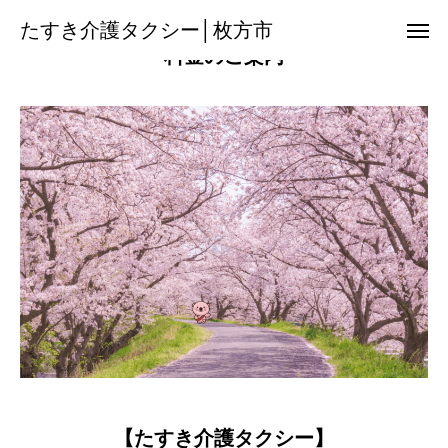
たすき介護タクシー│枚方市
たすき介護タクシー│枚方市
料金のご案内
08085017013
友だち追加
チ ラ シ
搬 送 機 材
空港送迎サービス
保 険 外 サ ー ビ ス
料金のご案内
【たすき介護タクシー】
各関係機関の方へ