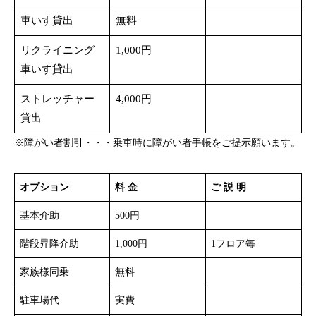
車いす貸出
無料
リクライニング
1,000円
車いす貸出
ストレッチャー
4,000円
貸出
※障がい者割引・・・乗車時に障がい者手帳をご提示願います。
オプション
料 金
ご 説 明
基本介助
500円
階段昇降介助
1,000円
1フロア毎
家族様同乗
無料
駐車場代
実費