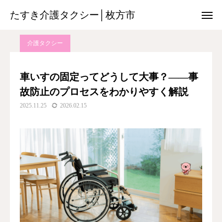
たすき介護タクシー│枚方市
たすき介護タクシー│枚方市
ブログ
介護タクシー
車いすの固定ってどうして大事？――事故防止のプロセスをわかりやすく解説
介護タクシー
08085017013
友だち追加
車いすの固定ってどうして大事？――事
故防止のプロセスをわかりやすく解説
チ ラ シ
2025.11.25
2026.02.15
搬 送 機 材
空港送迎サービス
保 険 外 サ ー ビ ス
料金のご案内
各関係機関の方へ