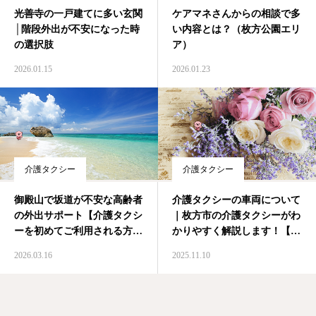
光善寺の一戸建てに多い玄関
ケアマネさんからの相談で多
│階段外出が不安になった時
い内容とは？（枚方公園エリ
の選択肢
ア）
2026.01.15
2026.01.23
介護タクシー
介護タクシー
御殿山で坂道が不安な高齢者
介護タクシーの車両について
の外出サポート【介護タクシ
｜枚方市の介護タクシーがわ
ーを初めてご利用される方
かりやすく解説します！【初
へ】
めてのご利用の方向け】
2026.03.16
2025.11.10