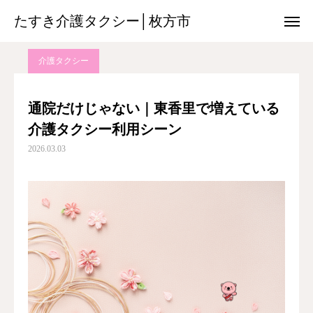
たすき介護タクシー│枚方市
たすき介護タクシー│枚方市
ブログ
介護タクシー
通院だけじゃない｜東香里で増えている介護タクシー利用シーン
介護タクシー
08085017013
友だち追加
通院だけじゃない｜東香里で増えている
介護タクシー利用シーン
チ ラ シ
2026.03.03
搬 送 機 材
空港送迎サービス
保 険 外 サ ー ビ ス
料金のご案内
各関係機関の方へ