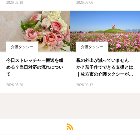
2026.02.18
2026.08.06
介護タクシー
介護タクシー
今日ストレッチャー搬送を頼
親の外出が減っていません
める？当日対応の流れについ
か？茄子作でできる支援とは
て
｜枚方市の介護タクシーが解
説
2026.05.20
2026.03.12