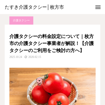
たすき介護タクシー│枚方市
たすき介護タクシー│枚方市
ブログ
介護タクシー
介護タクシーの料金設定について｜枚方市の介護タクシー事業者が解説！【介護タクシーのご利用をご検討の方へ】
介護タクシー
08085017013
友だち追加
介護タクシーの料金設定について｜枚方
市の介護タクシー事業者が解説！【介護
チ ラ シ
タクシーのご利用をご検討の方へ】
搬 送 機 材
2025.10.24
2026.02.15
空港送迎サービス
保 険 外 サ ー ビ ス
料金のご案内
各関係機関の方へ