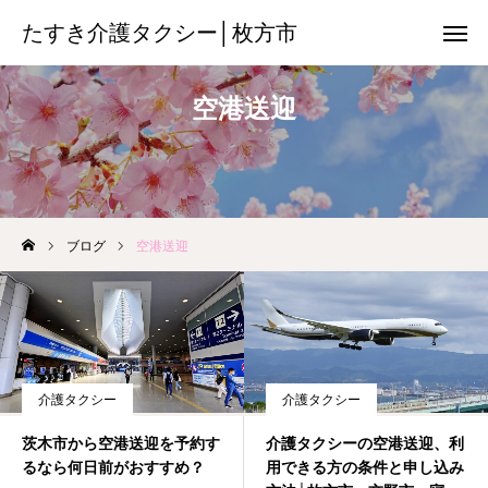
たすき介護タクシー│枚方市
たすき介護タクシー│枚方市
空港送迎
08085017013
友だち追加
チ ラ シ
ブログ
空港送迎
搬 送 機 材
空港送迎サービス
保 険 外 サ ー ビ ス
介護タクシー
介護タクシー
料金のご案内
茨木市から空港送迎を予約す
介護タクシーの空港送迎、利
るなら何日前がおすすめ？
用できる方の条件と申し込み
各関係機関の方へ