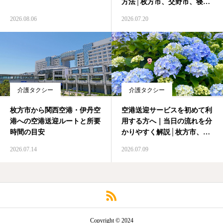
方法│枚方市、交野市、寝屋
川市、高槻市、茨木市
たすきについて
2026.08.06
2026.07.20
介護タクシー
介護タクシー
枚方市から関西空港・伊丹空
空港送迎サービスを初めて利
港への空港送迎ルートと所要
用する方へ｜当日の流れを分
時間の目安
かりやすく解説│枚方市、高
槻市、茨木市、交野市、寝屋
2026.07.14
2026.07.09
川市、島本町
Copyright © 2024