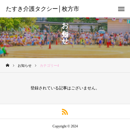
たすき介護タクシー│枚方市
たすき介護タクシー│枚方市
お知らせ
08085017013
友だち追加
チ ラ シ
お知らせ
カテゴリー4
搬 送 機 材
空港送迎サービス
登録されている記事はございません。
保 険 外 サ ー ビ ス
料金のご案内
各関係機関の方へ
Copyright © 2024