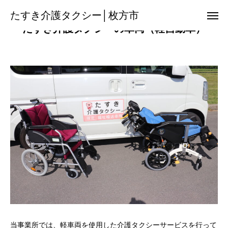
たすき介護タクシー│枚方市
たすき介護タクシー│枚方市
たすき介護タクシーの車両（軽自動車）
08085017013
友だち追加
チ ラ シ
搬 送 機 材
空港送迎サービス
保 険 外 サ ー ビ ス
料金のご案内
各関係機関の方へ
当事業所では、軽車両を使用した介護タクシーサービスを行って